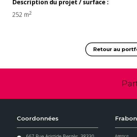
Description du projet / surface :
2
252 m
Retour au portf
Par
Coordonnées
Frabon
667 Rue Aristide Bergès, 38330
Agence