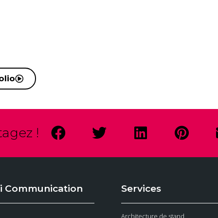
olio
tagez !
i Communication
Services
Architecture de stand