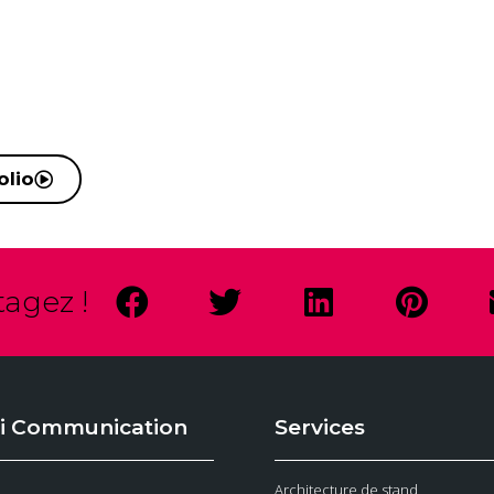
olio
tagez !
i Communication
Services
Architecture de stand