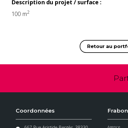
Description du projet / surface :
2
100 m
Retour au portf
Par
Coordonnées
Frabon
667 Rue Aristide Bergès, 38330
Agence